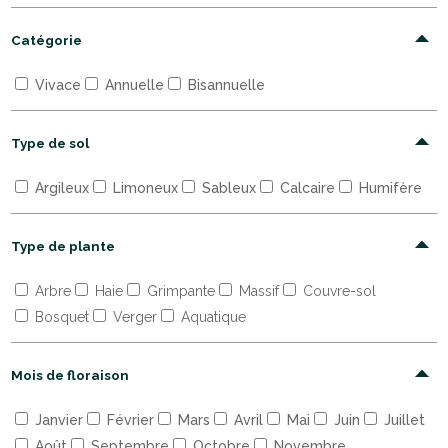
Catégorie
Vivace
Annuelle
Bisannuelle
Type de sol
Argileux
Limoneux
Sableux
Calcaire
Humifère
Type de plante
Arbre
Haie
Grimpante
Massif
Couvre-sol
Bosquet
Verger
Aquatique
Mois de floraison
Janvier
Février
Mars
Avril
Mai
Juin
Juillet
Août
Septembre
Octobre
Novembre