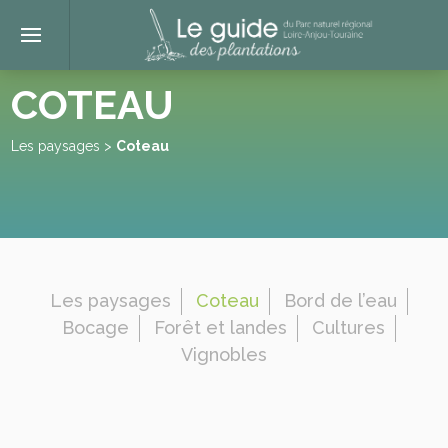
COTEAU
Les paysages
>
Coteau
Les paysages
Coteau
Bord de l’eau
Bocage
Forêt et landes
Cultures
Vignobles