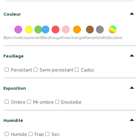
Couleur
Blanc
Violet
Jaune
Vert
Bleu
Rouge
Rose
Orange
Marron
Gris
Multicolore
Feuillage
Persistant
Semi-persistant
Caduc
Exposition
Ombre
Mi-ombre
Ensoleillé
Humidité
Humide
Frais
Sec