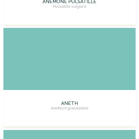
ANÉMONE PULSATILLE
Pulsatilla vulgaris
ANETH
Anethum graveolens