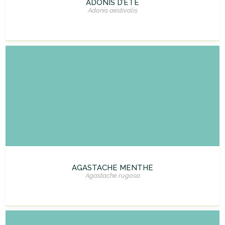
ADONIS D’ÉTÉ
Adonis aestivalis
AGASTACHE MENTHE
Agastache rugosa