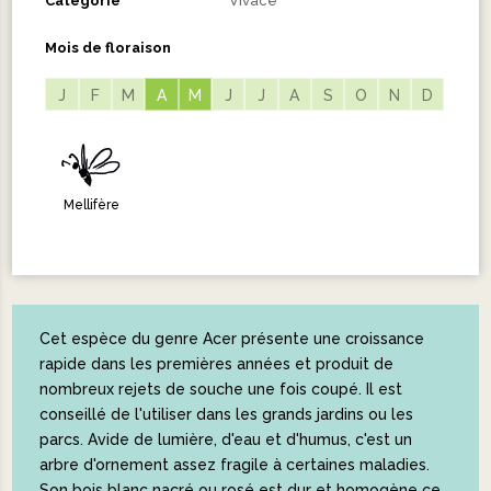
Catégorie
Vivace
Mois de floraison
J
F
M
A
A
M
M
J
J
A
S
O
N
D
Mellifère
Cet espèce du genre Acer présente une croissance
rapide dans les premières années et produit de
nombreux rejets de souche une fois coupé. Il est
conseillé de l'utiliser dans les grands jardins ou les
parcs. Avide de lumière, d'eau et d'humus, c'est un
arbre d'ornement assez fragile à certaines maladies.
Son bois blanc nacré ou rosé est dur et homogène ce