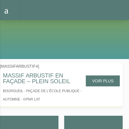
MASSIFS
Idées de jardins
>
Massifs
[MASSIFARBUSTIF4]
MASSIF ARBUSTIF EN
FAÇADE – PLEIN SOLEIL
VOIR PLUS
BOURGUEIL - FAÇADE DE L'ÉCOLE PUBLIQUE -
AUTOMNE - ©PNR LAT