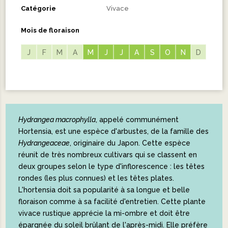
Catégorie
Vivace
Mois de floraison
J
F
M
A
M
M
J
J
J
J
A
A
S
S
O
O
N
N
D
Hydrangea macrophylla
, appelé communément
Hortensia, est une espèce d'arbustes, de la famille des
Hydrangeaceae
, originaire du Japon. Cette espèce
réunit de très nombreux cultivars qui se classent en
deux groupes selon le type d'inflorescence : les têtes
rondes (les plus connues) et les têtes plates.
L'hortensia doit sa popularité à sa longue et belle
floraison comme à sa facilité d'entretien. Cette plante
vivace rustique apprécie la mi-ombre et doit être
épargnée du soleil brûlant de l'après-midi. Elle préfère