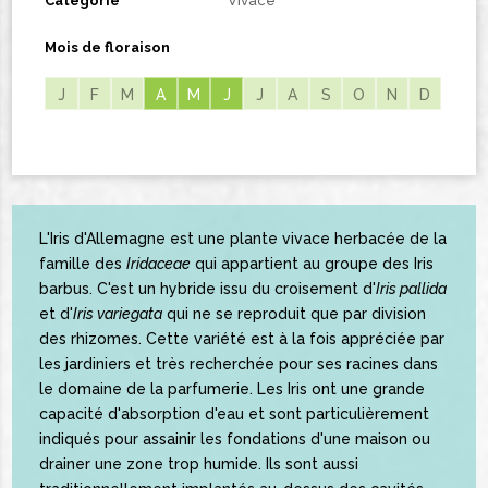
Catégorie
Vivace
Mois de floraison
J
F
M
A
A
M
M
J
J
J
A
S
O
N
D
L'Iris d'Allemagne est une plante vivace herbacée de la
famille des
Iridaceae
qui appartient au groupe des Iris
barbus. C'est un hybride issu du croisement d'
Iris pallida
et d'
Iris variegata
qui ne se reproduit que par division
des rhizomes. Cette variété est à la fois appréciée par
les jardiniers et très recherchée pour ses racines dans
le domaine de la parfumerie. Les Iris ont une grande
capacité d'absorption d'eau et sont particulièrement
indiqués pour assainir les fondations d'une maison ou
drainer une zone trop humide. Ils sont aussi