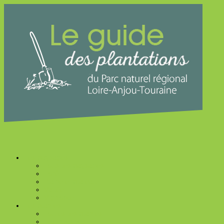
Les paysages
Tous les paysages
Forêt
Plaine et plateau
Vallée
Vignoble
Les plantes
Toutes les plantes
Les invasives