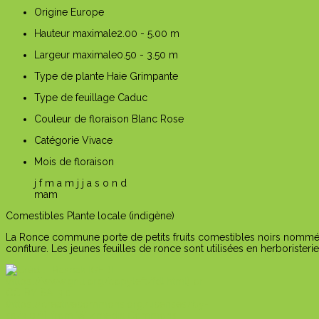
Origine
Europe
Hauteur maximale
2.00 - 5.00 m
Largeur maximale
0.50 - 3.50 m
Type de plante
Haie
Grimpante
Type de feuillage
Caduc
Couleur de floraison
Blanc
Rose
Catégorie
Vivace
Mois de floraison
j
f
m
a
m
j
j
a
s
o
n
d
m
a
m
Comestibles
Plante locale (indigène)
La Ronce commune porte de petits fruits comestibles noirs nommés
confiture. Les jeunes feuilles de ronce sont utilisées en herboristerie