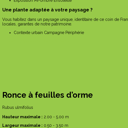
Exposition
Mi-ombre
Ensoleillé
Une plante adaptée à votre paysage ?
Vous habitez dans un paysage unique, identitaire de ce coin de Fran
locales, garantes de notre patrimoine.
Contexte urbain
Campagne
Périphérie
←
plante précédente
plante suivante
→
Ronce à feuilles d’orme
Rubus ulmifolius
Hauteur maximale :
2.00 - 5.00 m
Largeur maximale :
0.50 - 3.50 m