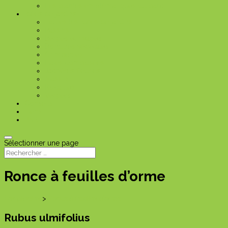
Les plantes emblématiques du parc
Idées de jardins
Toutes les idées de jardins
Bassins
Berges et rivages
Bordures végétales
Grimpantes
Haies composées
Jachères fleuries
Massifs
Rocailles
Vergers
Conseils
Liens
PNR
Sélectionner une page
Ronce à feuilles d’orme
Les plantes
>
Ronce à feuilles d’orme
Rubus ulmifolius