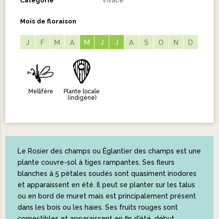
Catégorie
Vivace
Mois de floraison
J
F
M
A
M
M
J
J
J
J
A
S
O
N
D
Mellifère
Plante locale
(indigène)
Le Rosier des champs ou Églantier des champs est une
plante couvre-sol à tiges rampantes. Ses fleurs
blanches à 5 pétales soudés sont quasiment inodores
et apparaissent en été. Il peut se planter sur les talus
ou en bord de muret mais est principalement présent
dans les bois ou les haies. Ses fruits rouges sont
comestibles et apparaissent en fin d'été, début