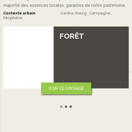
majorité des essences locales, garantes de notre patrimoine.
Contexte urbain
Centre-bourg
Campagne
Périphérie
FORÊT
‹
VOIR CE PAYSAGE