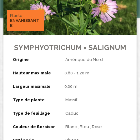
Plante
ENVAHISSANT
E
SYMPHYOTRICHUM × SALIGNUM
Origine
Amérique du Nord
Hauteur maximale
0.80 - 1.20 m
Largeur maximale
0.20 m
Type de plante
Massif
Type de feuillage
Caduc
Couleur de floraison
Blanc
Bleu
Rose