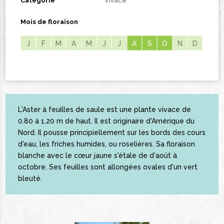
Catégorie
Vivace
Mois de floraison
J
F
M
A
M
J
J
A
A
S
S
O
O
N
D
L'Aster à feuilles de saule est une plante vivace de
0.80 à 1.20 m de haut. Il est originaire d'Amérique du
Nord. Il pousse principiellement sur les bords des cours
d'eau, les friches humides, ou roselières. Sa floraison
blanche avec le cœur jaune s'étale de d'août à
octobre. Ses feuilles sont allongées ovales d'un vert
bleuté.