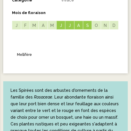
Catégorie
Vivace
Mois de floraison
J
F
M
A
M
J
J
J
J
A
A
S
S
O
N
D
Mellifère
Les Spirées sont des arbustes d'ornements de la
famille des
Rosaceae
. Leur abondante floraison ainsi
que leur port bien dense et leur feuillage aux couleurs
variant entre le vert et le rouge en font des espèces
de choix pour orner un bosquet, une haie ou un massif.
Ces plantes rustiques et peu exigeantes s'adaptent à
presque toutes les conditions de culture à partir du