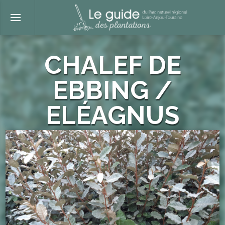
CHALEF DE
EBBING /
ELÉAGNUS
Les plantes
>
Chalef de Ebbing / Eléagnus