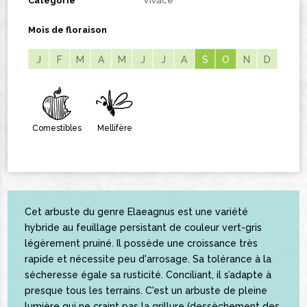
Catégorie
Vivace
Mois de floraison
J
F
M
A
M
J
J
A
S
S
O
O
N
D
Comestibles
Mellifère
Cet arbuste du genre Elaeagnus est une variété
hybride au feuillage persistant de couleur vert-gris
légèrement pruiné. Il possède une croissance très
rapide et nécessite peu d'arrosage. Sa tolérance à la
sécheresse égale sa rusticité. Conciliant, il s’adapte à
presque tous les terrains. C'est un arbuste de pleine
lumière qui ne craint pas la grillure (dessèchement des