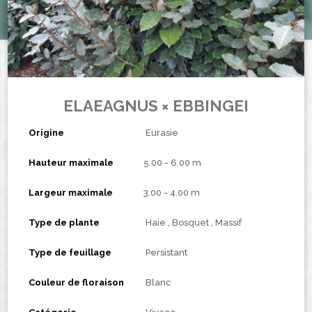
ELAEAGNUS × EBBINGEI
Origine
Eurasie
Hauteur maximale
5.00 - 6.00 m
Largeur maximale
3.00 - 4.00 m
Type de plante
Haie
Bosquet
Massif
Type de feuillage
Persistant
Couleur de floraison
Blanc