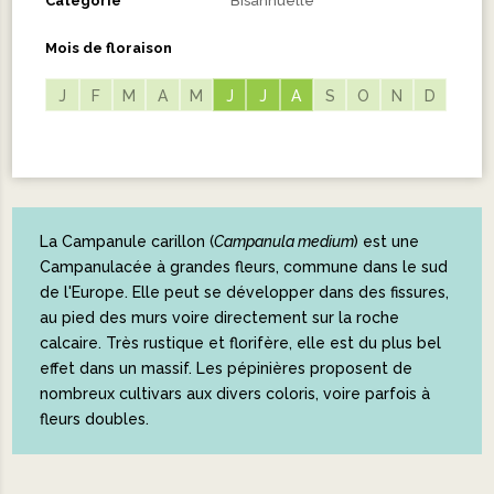
Catégorie
Bisannuelle
Mois de floraison
J
F
M
A
M
J
J
J
J
A
A
S
O
N
D
La Campanule carillon (
Campanula medium
) est une
Campanulacée à grandes fleurs, commune dans le sud
de l'Europe. Elle peut se développer dans des fissures,
au pied des murs voire directement sur la roche
calcaire. Très rustique et florifère, elle est du plus bel
effet dans un massif. Les pépinières proposent de
nombreux cultivars aux divers coloris, voire parfois à
fleurs doubles.