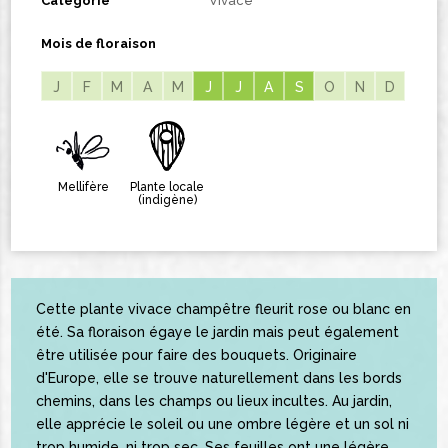
Catégorie
Vivace
Mois de floraison
J
F
M
A
M
J
J
J
J
A
A
S
S
O
N
D
Mellifère
Plante locale
(indigène)
Cette plante vivace champêtre fleurit rose ou blanc en
été. Sa floraison égaye le jardin mais peut également
être utilisée pour faire des bouquets. Originaire
d'Europe, elle se trouve naturellement dans les bords
chemins, dans les champs ou lieux incultes. Au jardin,
elle apprécie le soleil ou une ombre légère et un sol ni
trop humide, ni trop sec. Ses feuilles ont une légère