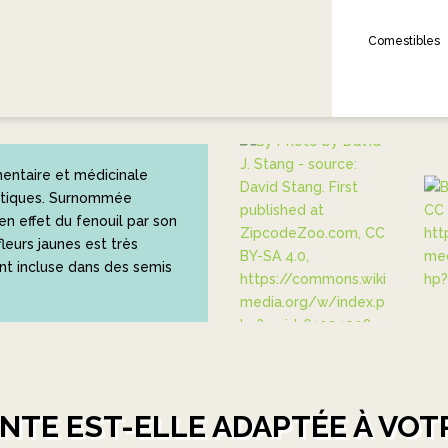
Comestibles
entaire et médicinale
matiques. Surnommée
 en effet du fenouil par son
leurs jaunes est très
ent incluse dans des semis
NTE EST-ELLE ADAPTÉE À VOTR