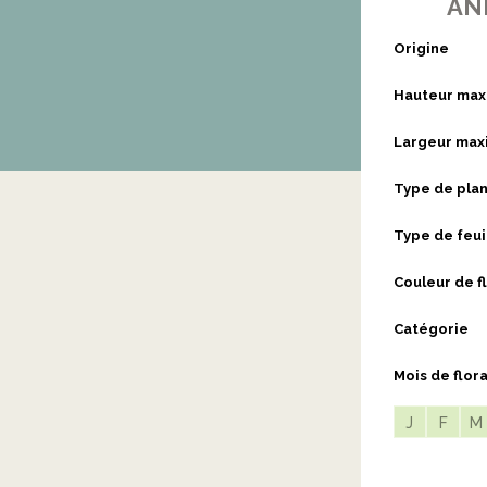
AN
Origine
Hauteur max
Largeur max
Type de pla
Type de feui
Couleur de f
Catégorie
Mois de flor
J
F
M