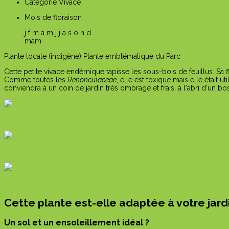
Catégorie
Vivace
Mois de floraison
j
f
m
a
m
j
j
a
s
o
n
d
m
a
m
Plante locale (indigène)
Plante emblématique du Parc
Cette petite vivace endémique tapisse les sous-bois de feuillus. Sa 
Comme toutes les
Renonculaceae
, elle est toxique mais elle était
conviendra à un coin de jardin très ombragé et frais, à l'abri d'un bo
Cette plante est-elle adaptée à votre jard
Un sol et un ensoleillement idéal ?