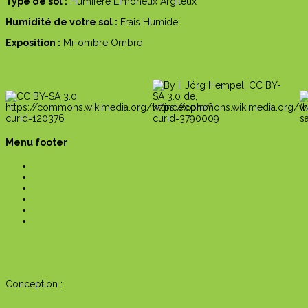
Type de sol :
Humifère
Limoneux
Argileux
Humidité de votre sol :
Frais
Humide
Exposition :
Mi-ombre
Ombre
Menu footer
Accueil
Les paysages
Les plantes
Conseils
Politique de confidentialité
Mentions légales
Conception :
Terre
de Pixels
Go