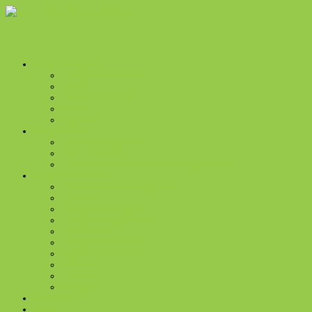
Les paysages
Tous les paysages
Forêt
Plaine et plateau
Vallée
Vignoble
Les plantes
Toutes les plantes
Les invasives
Les plantes emblématiques du parc
Idées de jardins
Toutes les idées de jardins
Bassins
Berges et rivages
Bordures végétales
Grimpantes
Haies composées
Jachères fleuries
Massifs
Rocailles
Vergers
Conseils
Liens