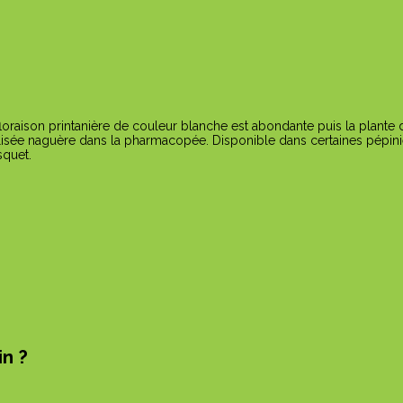
floraison printanière de couleur blanche est abondante puis la plante 
 utilisée naguère dans la pharmacopée. Disponible dans certaines pépini
squet.
in ?