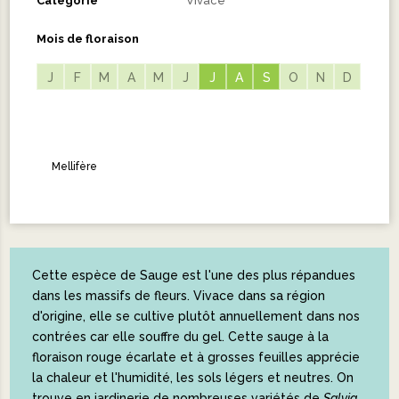
Catégorie
Vivace
Mois de floraison
J
F
M
A
M
J
J
J
A
A
S
S
O
N
D
Mellifère
Cette espèce de Sauge est l'une des plus répandues
dans les massifs de fleurs. Vivace dans sa région
d'origine, elle se cultive plutôt annuellement dans nos
contrées car elle souffre du gel. Cette sauge à la
floraison rouge écarlate et à grosses feuilles apprécie
la chaleur et l'humidité, les sols légers et neutres. On
trouve en jardinerie de nombreuses variétés de
Salvia