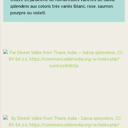
splendens
aux coloris très variés (blanc, rose, saumon,
pourpre ou violet).