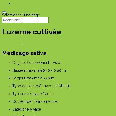
PNR
Sélectionner une page
Luzerne cultivée
Les plantes
>
Luzerne cultivée
Medicago sativa
Origine
Proche-Orient - Asie
Hauteur maximale
0.40 - 0.80 m
Largeur maximale
0.30 m
Type de plante
Couvre-sol
Massif
Type de feuillage
Caduc
Couleur de floraison
Violet
Catégorie
Vivace