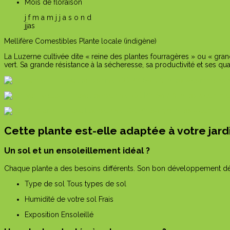
Mois de floraison
j
f
m
a
m
j
j
a
s
o
n
d
j
j
a
s
Mellifère
Comestibles
Plante locale (indigène)
La Luzerne cultivée dite « reine des plantes fourragères » ou « gran
vert. Sa grande résistance à la sécheresse, sa productivité et ses q
Cette plante est-elle adaptée à votre jard
Un sol et un ensoleillement idéal ?
Chaque plante a des besoins différents. Son bon développement dépe
Type de sol
Tous types de sol
Humidité de votre sol
Frais
Exposition
Ensoleillé