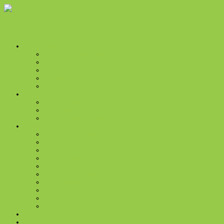
Les paysages
Tous les paysages
Forêt
Plaine et plateau
Vallée
Vignoble
Les plantes
Toutes les plantes
Les invasives
Les plantes emblématiques du parc
Idées de jardins
Toutes les idées de jardins
Bassins
Berges et rivages
Bordures végétales
Grimpantes
Haies composées
Jachères fleuries
Massifs
Rocailles
Vergers
Conseils
Liens