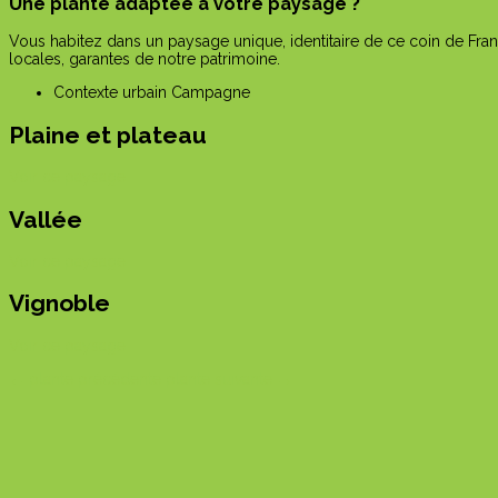
Une plante adaptée à votre paysage ?
Vous habitez dans un paysage unique, identitaire de ce coin de Fran
locales, garantes de notre patrimoine.
Contexte urbain
Campagne
Plaine et plateau
Voir ce paysage
Vallée
Voir ce paysage
Vignoble
Voir ce paysage
←
plante précédente
plante suivante
→