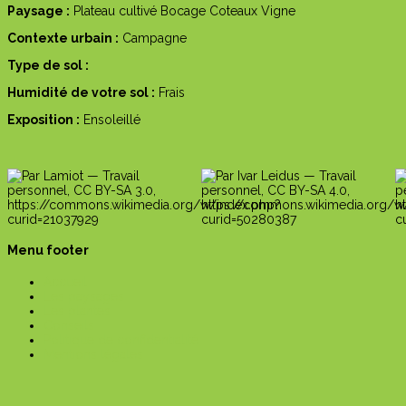
Paysage :
Plateau cultivé
Bocage
Coteaux
Vigne
Contexte urbain :
Campagne
Type de sol :
Humidité de votre sol :
Frais
Exposition :
Ensoleillé
Menu footer
Accueil
Les paysages
Les plantes
Conseils
Politique de confidentialité
Mentions légales