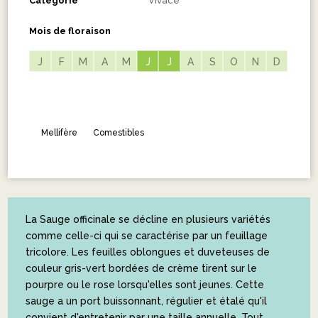
Catégorie
Vivace
Mois de floraison
J
F
M
A
M
J
J
J
J
A
S
O
N
D
Mellifère
Comestibles
La Sauge officinale se décline en plusieurs variétés
comme celle-ci qui se caractérise par un feuillage
tricolore. Les feuilles oblongues et duveteuses de
couleur gris-vert bordées de crème tirent sur le
pourpre ou le rose lorsqu'elles sont jeunes. Cette
sauge a un port buissonnant, régulier et étalé qu'il
convient d'entretenir par une taille annuelle. Tout