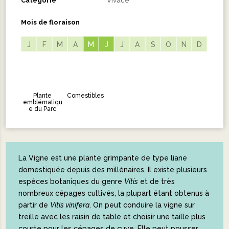
Catégorie
Vivace
Mois de floraison
J
F
M
A
M
M
J
J
J
A
S
O
N
D
Plante
Comestibles
emblématiqu
e du Parc
La Vigne est une plante grimpante de type liane
domestiquée depuis des millénaires. Il existe plusieurs
espèces botaniques du genre
Vitis
et de très
nombreux cépages cultivés, la plupart étant obtenus à
partir de
Vitis vinifera
. On peut conduire la vigne sur
treille avec les raisin de table et choisir une taille plus
courte pour les cépages de cuve. Elle peut pousser