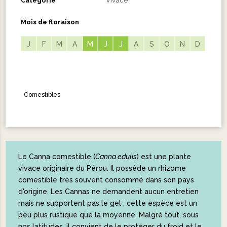
Catégorie
Vivace
Mois de floraison
J
F
M
A
M
M
J
J
J
J
A
S
O
N
D
Comestibles
Le Canna comestible (
Canna edulis
) est une plante
vivace originaire du Pérou. Il possède un rhizome
comestible très souvent consommé dans son pays
d'origine. Les Cannas ne demandent aucun entretien
mais ne supportent pas le gel ; cette espèce est un
peu plus rustique que la moyenne. Malgré tout, sous
nos latitudes, il convient de le protéger du froid et le