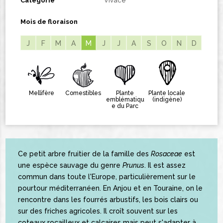
Catégorie
Vivace
Mois de floraison
J
F
M
A
M
M
J
J
A
S
O
N
D
Mellifère
Comestibles
Plante
Plante locale
emblématiqu
(indigène)
e du Parc
Ce petit arbre fruitier de la famille des
Rosaceae
est
une espèce sauvage du genre
Prunus
. Il est assez
commun dans toute l'Europe, particulièrement sur le
pourtour méditerranéen. En Anjou et en Touraine, on le
rencontre dans les fourrés arbustifs, les bois clairs ou
sur des friches agricoles. Il croît souvent sur les
coteaux rocailleux et calcaires mais peut s'adapter à