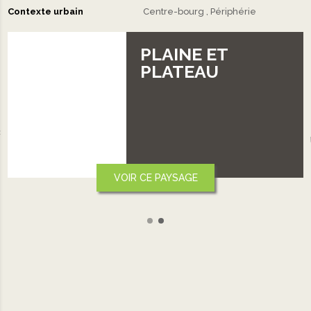
Contexte urbain
Centre-bourg
Périphérie
PLAINE ET
PLATEAU
‹
R CE PAYSAGE
VOIR 