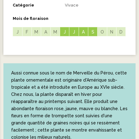
Catégorie
Vivace
Mois de floraison
J
F
M
A
M
J
J
J
J
A
A
S
S
O
N
D
Aussi connue sous le nom de Merveille du Pérou, cette
plante ornementale est originaire d'Amérique sub-
tropicale et a été introduite en Europe au XVIe siècle.
Chez nous, la plante disparaît en hiver pour
réapparaître au printemps suivant. Elle produit une
abondante floraison rose, jaune, mauve ou blanche. Les
fleurs en forme de trompette sont suivies d'une
grande quantité de graines noires qui se ressèment
facilement ; cette plante se montre envahissante et
colonise les milieux naturels.