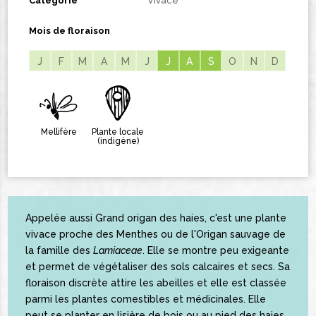
Catégorie
Vivace
Mois de floraison
J
F
M
A
M
J
J
J
A
A
S
S
O
N
D
Mellifère
Plante locale
(indigène)
Appelée aussi Grand origan des haies, c'est une plante
vivace proche des Menthes ou de l'Origan sauvage de
la famille des
Lamiaceae
. Elle se montre peu exigeante
et permet de végétaliser des sols calcaires et secs. Sa
floraison discrète attire les abeilles et elle est classée
parmi les plantes comestibles et médicinales. Elle
peut se planter en lisière de bois ou au pied des haies.