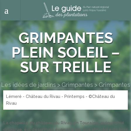
GRIMPANTES
PLEIN SOLEIL –
SUR TREILLE
Les idées de jardins
>
Grimpantes
>
Grimpantes
Lémeré - Château du Rivau - Printemps - ©Château du
plein soleil – sur treille
Rivau
La chapelle du château du Rivau en Touraine, aujourd’hui
disparue, est désormais évoquée par une structure de bois