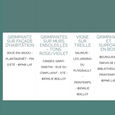
GRIMPANTE
GRIMPANTES
VIGNE
GRIMPA
SUR FAÇADE
SUR MURS
SUR
ET
D’HABITATION
ENSOLEILLÉS
TREILLE
SUPPO
– TONS
EN BOI
ROSE/VIOLET
DOUÉ-EN-ANJOU -
SAUMUR -
BOURGUEIL
PLANTAGENÊT - FIN
LES JARDINS
CANDES-SAINT-
PARVIS DE 
D'ÉTÉ - ©PNR LAT
DU
MARTIN - RUE DU
BIBLIOTHÈQ
PUYGIRAULT
CONFLUENT - ETÉ -
PRINTEMPS
-
©EMILIE BOILLOT
©PNR LA
PRINTEMPS
- ©EMILIE
BOILLOT