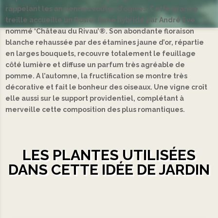
rappelant les anciennes voûtes d’ogives. Cette grande
treille accueille un Rosier liane hybridé par André Eve
nommé ‘Château du Rivau’®. Son abondante floraison
blanche rehaussée par des étamines jaune d’or, répartie
en larges bouquets, recouvre totalement le feuillage
côté lumière et diffuse un parfum très agréable de
pomme. A l’automne, la fructification se montre très
décorative et fait le bonheur des oiseaux. Une vigne croît
elle aussi sur le support providentiel, complétant à
merveille cette composition des plus romantiques.
LES PLANTES UTILISÉES
DANS CETTE IDÉE DE JARDIN