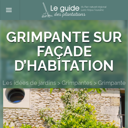
GRIMPANTE SUR
FAÇADE
D’HABITATION
Les idées de jardins
>
Grimpantes
>
Grimpante
sur façade d’habitation