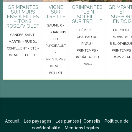
GRIMPANTES
VIGNE
GRIMPANTES
GRIMPAN
SUR MURS
SUR
PLEIN
ET
ENSOLEILLÉS
TREILLE
SOLEIL –
SUPPOR
– TONS
SUR TREILLE
EN BOIS
ROSE/VIOLET
SAUMUR -
LÉMERÉ -
BOURGUEIL 
LES JARDINS
CANDES-SAINT-
CHÂTEAU DU
PARVIS DE L
DU
MARTIN - RUE DU
RIVAU -
BIBLIOTHÈQUE
PUYGIRAULT
CONFLUENT - ETÉ -
PRINTEMPS -
PRINTEMPS 
-
©EMILIE BOILLOT
©CHÂTEAU DU
©PNR LAT
PRINTEMPS
RIVAU
- ©EMILIE
BOILLOT
Accueil
Les paysages
Les plantes
Conseils
Politique de
confidentialité
Mentions légales