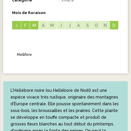
Catégorie
Vivace
Mois de floraison
J
J
F
F
M
M
A
M
J
J
A
S
O
N
D
D
Mellifère
L'Hellébore noire (ou Hellébore de Noël) est une
espèce vivace très rustique, originaire des montagnes
d'Europe centrale. Elle pousse spontanément dans les
sous-bois, les broussailles et les prairies. Cette plante
se développe en touffe compacte et produit de
grosses fleurs blanches au tout début du printemps,
d'ordinaire après la fonte des neiges. On peut la