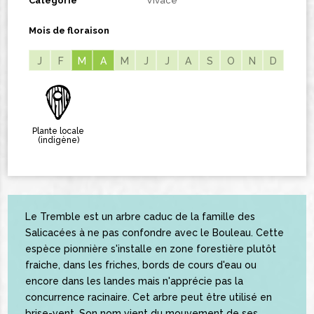
Catégorie
Vivace
Mois de floraison
J
F
M
M
A
A
M
J
J
A
S
O
N
D
Plante locale
(indigène)
Le Tremble est un arbre caduc de la famille des
Salicacées à ne pas confondre avec le Bouleau. Cette
espèce pionnière s'installe en zone forestière plutôt
fraiche, dans les friches, bords de cours d'eau ou
encore dans les landes mais n'apprécie pas la
concurrence racinaire. Cet arbre peut être utilisé en
brise-vent. Son nom vient du mouvement de ses