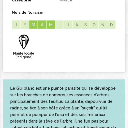
Catégorie
Vivace
Mois de floraison
J
F
M
M
A
A
M
M
J
J
A
S
O
N
D
Plante locale
(indigène)
Le Gui blanc est une plante parasite qui se développe
sur les branches de nombreuses essences d'arbres,
principalement des feuillus. La plante, dépourvue de
racine, se fixe à son hôte grâce à un "suçoir" qui lui
permet de pomper de l'eau et des sels minéraux
présents dans la sève de l'arbre. Il ne tue pas pour
autant son hôte. Les baies blanches et translucides du