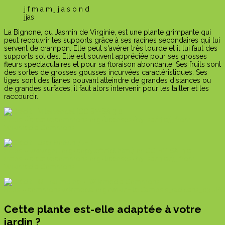
j
f
m
a
m
j
j
a
s
o
n
d
j
j
a
s
La Bignone, ou Jasmin de Virginie, est une plante grimpante qui
peut recouvrir les supports grâce à ses racines secondaires qui lui
servent de crampon. Elle peut s'avérer très lourde et il lui faut des
supports solides. Elle est souvent appréciée pour ses grosses
fleurs spectaculaires et pour sa floraison abondante. Ses fruits sont
des sortes de grosses gousses incurvées caractéristiques. Ses
tiges sont des lianes pouvant atteindre de grandes distances ou
de grandes surfaces, il faut alors intervenir pour les tailler et les
raccourcir.
Cette plante est-elle adaptée à votre
jardin ?