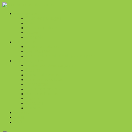
Les paysages
Tous les paysages
Forêt
Plaine et plateau
Vallée
Vignoble
Les plantes
Toutes les plantes
Les invasives
Les plantes emblématiques du parc
Idées de jardins
Toutes les idées de jardins
Bassins
Berges et rivages
Bordures végétales
Grimpantes
Haies composées
Jachères fleuries
Massifs
Rocailles
Vergers
Conseils
Liens
PNR