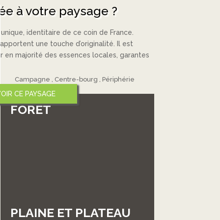
ée à votre paysage ?
nique, identitaire de ce coin de France.
portent une touche d’originalité. Il est
r en majorité des essences locales, garantes
Campagne
Centre-bourg
Périphérie
VOIR CE PAYSAGE
VOIR CE PAYSAGE
VOIR CE PAYSAGE
FORÊT
PLAINE ET PLATEAU