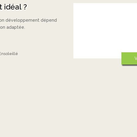
 idéal ?
Une plante adapt
n bon développement dépend
Vous habitez dans un paysage u
tion adaptée.
Quelques végétaux exotiques ap
cependant conseillé de plante
de notre patrimoine.
Contexte urbain
Ensoleillé