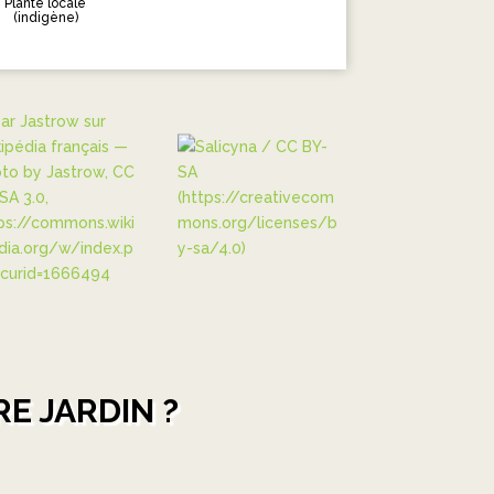
Plante locale
(indigène)
E JARDIN ?