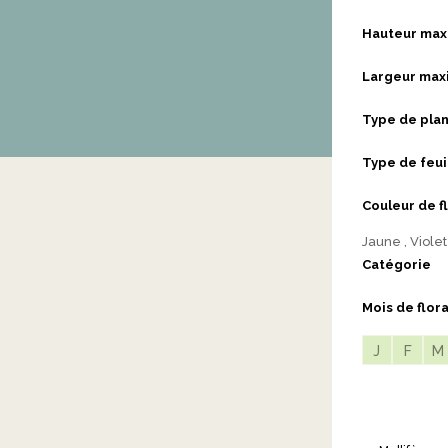
Hauteur max
Largeur max
Type de pla
Type de feui
Couleur de f
Jaune
Violet
Catégorie
Mois de flor
J
F
M