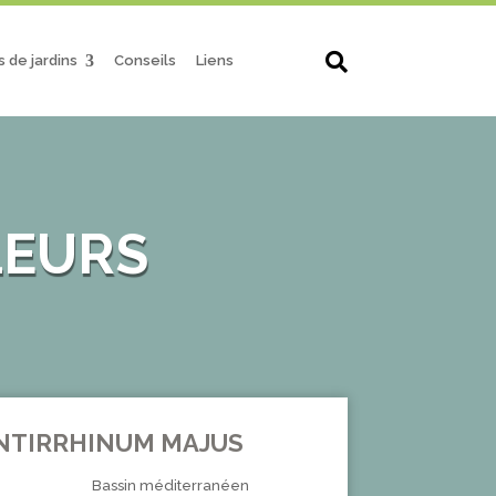
s de jardins
Conseils
Liens
LEURS
NTIRRHINUM MAJUS
Bassin méditerranéen