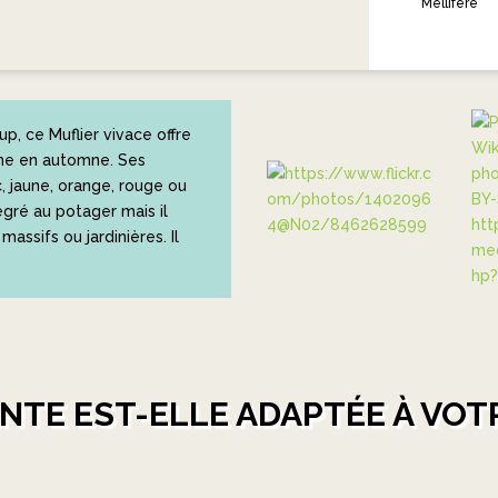
Mellifère
, ce Muflier vivace offre
mme en automne. Ses
c, jaune, orange, rouge ou
tégré au potager mais il
assifs ou jardinières. Il
NTE EST-ELLE ADAPTÉE À VOTR