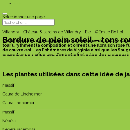
PNR
Sélectionner une page
Villandry - Château & Jardins de Villandry - Eté - ©Emilie Boillot
Bordure de plein soleil – tons r
Cette bordure végétale joue sur l’alternance de quatre vari
touffu rythment la composition et offrent une floraison rose f
de couvre-sol. Les Ephémères de Virginie ainsi que les Sauge
Les idées de jardins
>
Bordures végétales
>
Bordure de plein soleil – to
ensemble demande peu d’entretien et attire de nombreux i
Les plantes utilisées dans cette idée de ja
massif
Gaura de Lindheimer
Gaura lindheimeri
massif
Népéta
Nepeta racemosa