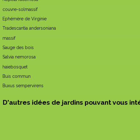
couvre-sol
massif
Ephémère de Virginie
Tradescantia andersoniana
massif
Sauge des bois
Salvia nemorosa
haie
bosquet
Buis commun
Buxus sempervirens
D'autres idées de jardins pouvant vous int
Bordure de mur – mi-ombre
Fontevraud l'Abbaye - jardins de l'Abbaye - printemps - ©PNR LAT
Bord de mur mi-ombre – tons rose/blanc