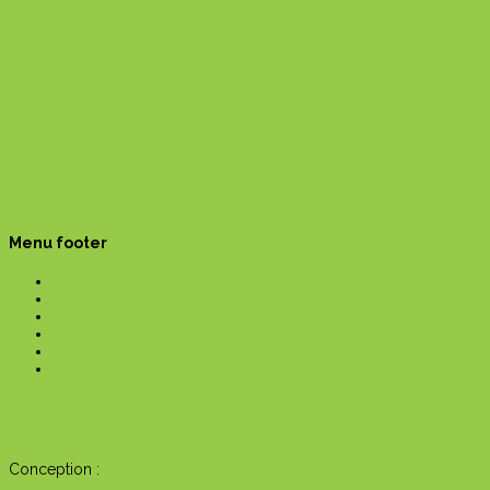
Fontevraud-l'Abbaye - Rue Robert d'Abrissel - Eté - ©Emilie Boillot
Bordure de pied de mur – soleil à mi-ombr
Montreuil-Bellay - Espace communal - Eté - ©PNRLAT
Bordure végétale – tons bleu/violet
Villandry - Château & Jardins de Villandry, Jardin des simples - Eté 
Menu footer
Accueil
Les paysages
Les plantes
Conseils
Politique de confidentialité
Mentions légales
Conception :
Terre
de Pixels