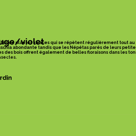
ouge/violet
étés de plantes vivaces qui se répètent régulièrement tout au
uschia abondante tandis que les Népétas parés de leurs petites 
s des bois offrent également de belles floraisons dans les ton
ns rouge/violet
nsectes.
rdin