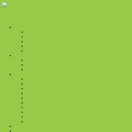
Les paysages
Tous les paysages
Forêt
Plaine et plateau
Vallée
Vignoble
Les plantes
Toutes les plantes
Les invasives
Les plantes emblématiques du parc
Idées de jardins
Toutes les idées de jardins
Bassins
Berges et rivages
Bordures végétales
Grimpantes
Haies composées
Jachères fleuries
Massifs
Rocailles
Vergers
Conseils
Liens