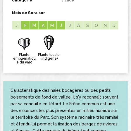
Catégorie
Vivace
Mois de floraison
J
F
F
M
M
A
A
M
M
J
J
J
A
S
O
N
D
Plante
Plante locale
emblématiqu
(indigène)
e du Parc
Caractéristique des haies bocagères ou des petits
boisements de fond de vallée, il s'y reconnaît souvent
par sa conduite en têtard. Le Frêne commun est une
des essences les plus présentes en milieu humide sur
le territoire du Parc. Son système racinaire très ramifié
et étendu lui permet la fixation des berges de rivières
et fleuves. Cette espèce de Frêne, tout comme